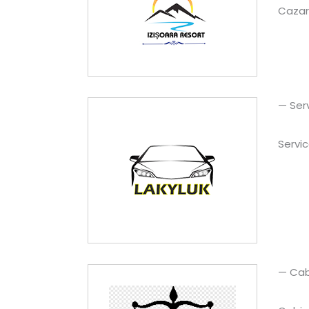
Cazar
— Serv
Servic
— Cab