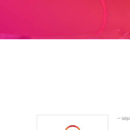
— Izi