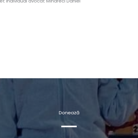
et individual avocat Mîndreci Daniel
Donează