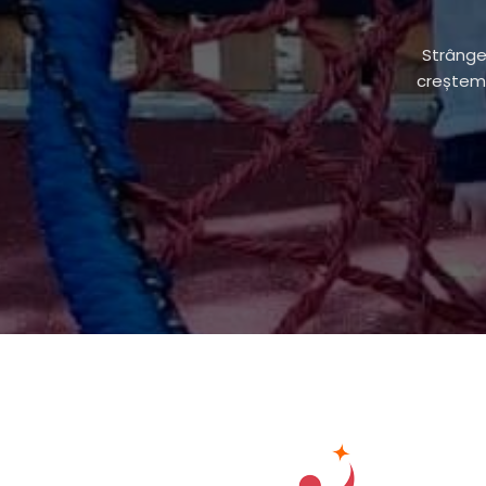
Strânge
creștem 