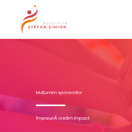
Skip
to
content
Mulțumim sponsorilor
ÎmpreunĂ creăm impact