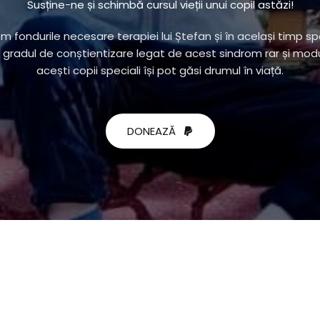
Susține-ne și schimbă cursul vieții unui copil astăzi!
m fondurile necesare terapiei lui Ștefan și în același timp s
gradul de conștientizare legat de acest sindrom rar și modu
acești copii speciali își pot găsi drumul în viață.
DONEAZĂ