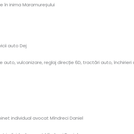
e în inima Maramureșului
icii auto Dej
e auto, vulcanizare, reglaj direcție 6D, tractări auto, închirieri
inet individual avocat Mîndreci Daniel